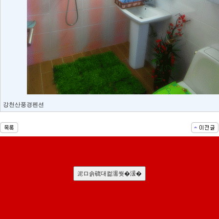
강천산풍경펜션
서
울
출
泥ロ솕硫대컮濡쒓�湲�
장
안
마
파
주