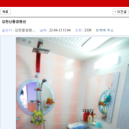
강천산풍경펜션
글쓴이
:
강천풍경펜…
날짜
: 22-04-13 11:04
조회
: 2339
트랙백 주소