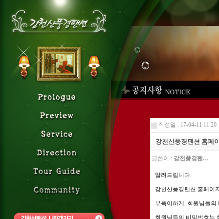
작성일 : 17-04-11 11:20
강천산풍경팬션 홈페이
글쓴이 :
강천풍경펜…
알려드립니다.
강천산풍경팬션 홈페이
부득이하게, 회원님들의
회원님들의 비밀번호는 