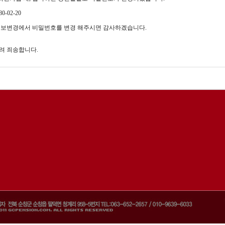
0-02-20
정보변경에서 비밀번호를 변경 해주시면 감사하겠습니다.
려 죄송합니다.
서
울
출
장
안
마
파
주
출
장
안
마
출
장