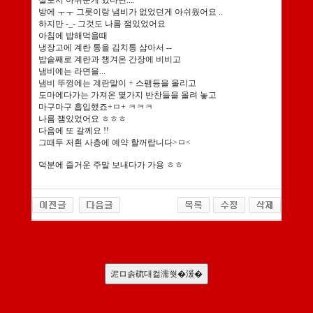
살포시 아쉬운게 있다면....
방에 ㅜㅜ 그릇이랑 냄비가 없었던게 아쉬웠어요 ..
하지만 -_- 그것도 나름 잼있었어요
아침에 밥해먹을때
냉장고에 계란 통을 김치통 삼아서 --
밥솥째로 계란과 챙겨온 간장에 비비고
냄비에는 라면을...
냄비 뚜껑에는 계란말이 + 스팸등을 올리고
도마에다가는 가져온 몇가지 반찬들을 올려 놓고
마구마구 흡입했죠+ㅁ+ ㅋㅋㅋ
나름 잼있었어요 ㅎㅎㅎ
다음에 또 갈께요 !!
그때두 저흰 사층에 예약 할꺼랍니다>ㅁ<
덕분에 즐거운 주말 보내다가 가용 ㅎㅎ
서
울
출
泥ロ솕硫대컮濡쒓�湲�
장
안
마