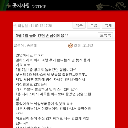
작성일 : 11-05-12 17:26
5월 7일 놀러 갔던 손님이예용^^
글쓴이 :
송은해
조회 : 21,183
안녕하세요 ㅎㅎㅎ
일하느라 바빠서 여행 후기 쓴다는게 넘 늦게 올리
네요 ㅎㅎ
5월 7일 4층 방으로 놀러갔던 팀입니다^^
낮부터 1층 테라스에서 낮술을 즐겼던...후후훗..
제일 처음엔 홈피에 방이 자세히 안나와있어서
걱정반으로 갔었는데
가서 봐보니 깔끔하고 만족 스러웠어요^^
1층 테라스에서 계곡을 바라보며 즐겼던 낮술 또한
넘
좋았어요^^ 세상부러울게 없엇죠 ㅎㅎ
너무 사장님계서 이모님이랑 친절하셔서 좋았어요
>ㅁ<
이모님이 끓여 주신 김치찌개도 너무 맛있게 먹었
답니다!!